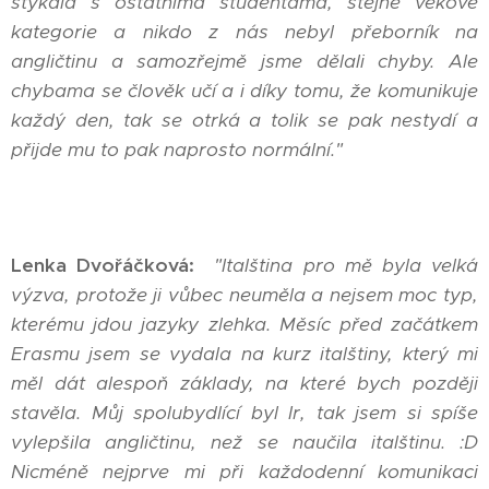
stýkala s ostatníma studentama, stejné věkové
kategorie a nikdo z nás nebyl přeborník na
angličtinu a samozřejmě jsme dělali chyby. Ale
chybama se člověk učí a i díky tomu, že komunikuje
každý den, tak se otrká a tolik se pak nestydí a
přijde mu to pak naprosto normální."
Lenka Dvořáčková:
"Italština pro mě byla velká
výzva, protože ji vůbec neuměla a nejsem moc typ,
kterému jdou jazyky zlehka. Měsíc před začátkem
Erasmu jsem se vydala na kurz italštiny, který mi
měl dát alespoň základy, na které bych později
stavěla. Můj spolubydlící byl Ir, tak jsem si spíše
vylepšila angličtinu, než se naučila italštinu. :D
Nicméně nejprve mi při každodenní komunikaci