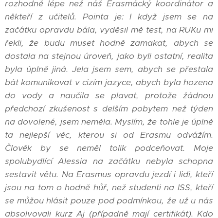
rozhodně lépe než náš Erasmácký koordinátor a
někteří z učitelů. Pointa je: I když jsem se na
začátku opravdu bála, vyděsil mě test, na RUKu mi
řekli, že budu muset hodně zamakat, abych se
dostala na stejnou úroveň, jako byli ostatní, realita
byla úplně jiná. Jela jsem sem, abych se přestala
bát komunikovat v cizím jazyce, abych byla hozena
do vody a naučila se plavat, protože žádnou
předchozí zkušenost s delším pobytem než týden
na dovolené, jsem neměla. Myslím, že tohle je úplně
ta nejlepší věc, kterou si od Erasmu odvážím.
Člověk by se neměl tolik podceňovat. Moje
spolubydlící Alessia na začátku nebyla schopna
sestavit větu. Na Erasmus opravdu jezdí i lidi, kteří
jsou na tom o hodně hůř, než studenti na ISS, kteří
se můžou hlásit pouze pod podmínkou, že už u nás
absolvovali kurz Aj (případně mají certifikát). Kdo