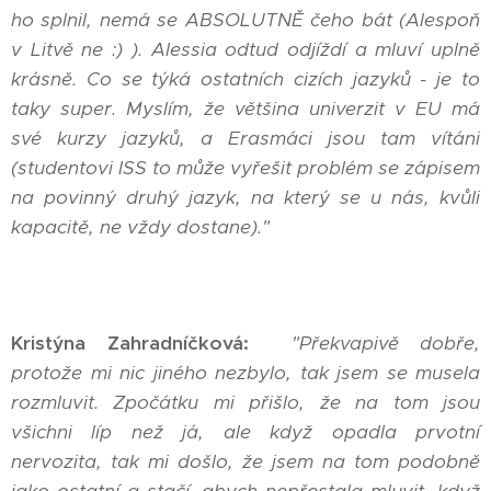
ho splnil, nemá se ABSOLUTNĚ čeho bát (Alespoň
v Litvě ne :) ). Alessia odtud odjíždí a mluví uplně
krásně. Co se týká ostatních cizích jazyků - je to
taky super. Myslím, že většina univerzit v EU má
své kurzy jazyků, a Erasmáci jsou tam vítáni
(studentovi ISS to může vyřešit problém se zápisem
na povinný druhý jazyk, na který se u nás, kvůli
kapacitě, ne vždy dostane)."
Kristýna Zahradníčková:
"Překvapivě dobře,
protože mi nic jiného nezbylo, tak jsem se musela
rozmluvit. Zpočátku mi přišlo, že na tom jsou
všichni líp než já, ale když opadla prvotní
nervozita, tak mi došlo, že jsem na tom podobně