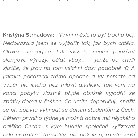
Kristýna Strnadová:
"První měsíc to byl trochu boj.
Nedokázala jsem se vyjádřit tak, jak bych chtěla.
Člověk nereaguje tak svižně, neumí používat
slangové výrazy, dělat vtipy... jenže po chvíli
zjistíte, že jsou na tom všichni dost podobně :D A
jakmile počáteční tréma opadne a vy nemáte na
výběr nic jiného než mluvit anglicky, tak vám na
konci pobytu vlastně přijde obtížné vyjádřit se
zpátky doma v češtině. Co určite doporučuji, snažit
se při pobytu vyhnout se dalším studentům z Čech.
Během prvního týdne je možná dobré mít nějakého
dalšího Čecha, s kým budete společně vyřizovat
administrativní formality, ale pak je opravdu lepší