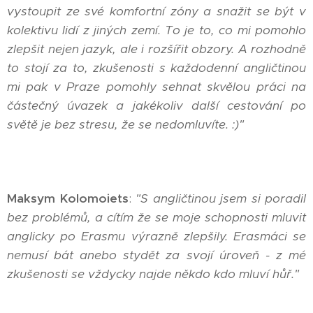
vystoupit ze své komfortní zóny a snažit se být v
kolektivu lidí z jiných zemí. To je to, co mi pomohlo
zlepšit nejen jazyk, ale i rozšířit obzory. A rozhodně
to stojí za to, zkušenosti s každodenní angličtinou
mi pak v Praze pomohly sehnat skvělou práci na
částečný úvazek a jakékoliv další cestování po
světě je bez stresu, že se nedomluvíte. :)"
Maksym Kolomoiets
:
"S angličtinou jsem si
poradil
bez problémů, a cítím že se moje schopnosti mluvit
anglicky po Erasmu výrazně zlepšily. Erasmáci se
nemusí bát anebo stydět za svojí úroveň - z mé
zkušenosti se vždycky najde někdo kdo mluví hůř."