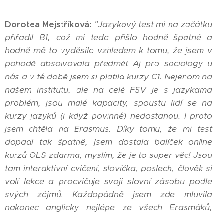
Dorotea Mejstříková:
"J
azykový test mi na začátku
přiřadil B1, což mi teda přišlo hodně špatné a
hodně mě to vyděsilo vzhledem k tomu, že jsem v
pohodě absolvovala předmět Aj pro sociology u
nás a v té době jsem si platila kurzy C1. Nejenom na
našem institutu, ale na celé FSV je s jazykama
problém, jsou malé kapacity, spoustu lidí se na
kurzy jazyků (i když povinné) nedostanou. I proto
jsem chtěla na Erasmus. Díky tomu, že mi test
dopadl tak špatně, jsem dostala balíček online
kurzů OLS zdarma, myslím, že je to super věc! Jsou
tam interaktivní cvičení, slovíčka, poslech, člověk si
volí lekce a procvičuje svoji slovní zásobu podle
svých zájmů. Každopádně jsem zde mluvila
nakonec anglicky nejlépe ze všech Erasmáků,