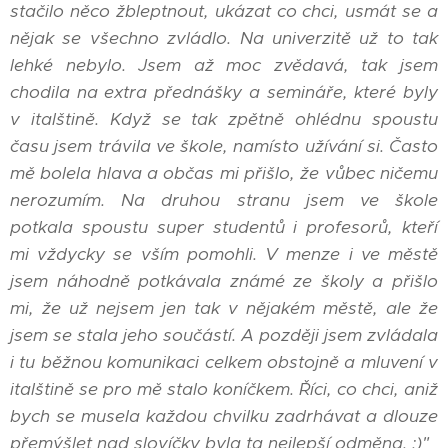
stačilo něco žbleptnout, ukázat co chci, usmát se a
nějak se všechno zvládlo. Na univerzitě už to tak
lehké nebylo. Jsem až moc zvědavá, tak jsem
chodila na extra přednášky a semináře, které byly
v italštině. Když se tak zpětně ohlédnu spoustu
času jsem trávila ve škole, namísto užívání si. Často
mě bolela hlava a občas mi přišlo, že vůbec ničemu
nerozumím. Na druhou stranu jsem ve škole
potkala spoustu super studentů i profesorů, kteří
mi vždycky se vším pomohli. V menze i ve městě
jsem náhodně potkávala známé ze školy a přišlo
mi, že už nejsem jen tak v nějakém městě, ale že
jsem se stala jeho součástí. A později jsem zvládala
i tu běžnou komunikaci celkem obstojně a mluvení v
italštině se pro mě stalo koníčkem. Říci, co chci, aniž
bych se musela každou chvilku zadrhávat a dlouze
přemýšlet nad slovíčky byla ta nejlepší odměna. :)"