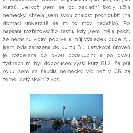
kurzů. Jelikož jsem se od základní školy učila
německy, chtěla jsem svou znalost prohloubit (na
domácí univerzitě se mi to moc nedařilo). Po
napsání rozřazovacího testu, kdy jsem měla pocit,
že němčinu vidím poprvé a můj výsledek bude A1,
jsem byla zařazena do kurzu B1.1 (jazyková úroveň
je rozdělena do dvou podskupin) a po dvou
týdnech mi byl doporučen vyšší kurz B1.2. Za půl
roku jsem se naučila německy víc než v ČR za
téměř celý školní život.