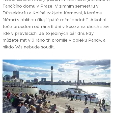
Tančícího domu v Praze. V zimním semestru v
Düsseldorfu a Kolíně zažijete Karneval, kterému
Němci s oblibou říkají "páté roční období". Alkohol
teče proudem od rána 6 dní v kuse a na ulicích slaví
lidé v převlecích. Je to jediných pár dní, kdy
můžete mít v 9 ráno tři promile v obleku Pandy, a
nikdo Vás nebude soudit.