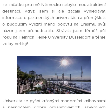
ze začátku pro mě Německo nebylo moc atraktivní
destinací. Když jsem si ale začala vyhledávat
informace o partnerských univerzitách a přemýšlela
o budoucím využití mého pobytu na Erasmu, svůj
názor jsem přehodnotila. Strávila jsem téměř půl
roku na Heinrich Heine University Düsseldorf a téhle
volby nelituji!
Univerzita se pyšní krásnými moderními knihovnami
a nespočtem dobře organizovaných jazykových