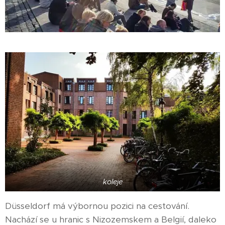
koleje
Düsseldorf má výbornou pozici na cestování.
Nachází se u hranic s Nizozemskem a Belgií, daleko