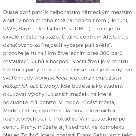
Düsseldorf patří k nejbohatším německým městům
a sídlí v něm mnoho mezinárodních firem (Henkel,
RWE, Bayer, Deutsche Post DHL...), proto je to i
skvělé město na stáže. Útulné centrum Altstadt je
označováno za "nejdelší výčepní pult světa",
protože je tu na 1 km čtverečním přes 300 barů,
restaurací, klubů a hospod. Noční život je v centru
kvalitní a párty je i v ulicích. Düsseldorf je známý i ve
světě módy.
Königsallee
je jednou z nejdražších
nákupních ulic Evropy
, kde budete jako student
okukovat výlohy luxusních značek, na které
nebudete mít peníze. V moderní část města,
Medienhafen, najdete sídla řady televizních a
rozhlasových stanic. Pokud se Vám zasteskne po
centru Prahy, můžete si jít sednout ke komplexu
Neuer Zollhof, který postavil Frank Gehry, architekt