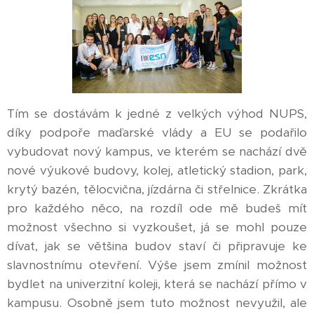
Tím se dostávám k jedné z velkých výhod NUPS,
díky podpoře maďarské vlády a EU se podařilo
vybudovat nový kampus, ve kterém se nachází dvě
nové výukové budovy, kolej, atletický stadion, park,
krytý bazén, tělocvična, jízdárna či střelnice. Zkrátka
pro každého něco, na rozdíl ode mě budeš mít
možnost všechno si vyzkoušet, já se mohl pouze
dívat, jak se většina budov staví či připravuje ke
slavnostnímu otevření. Výše jsem zmínil možnost
bydlet na univerzitní koleji, která se nachází přímo v
kampusu. Osobně jsem tuto možnost nevyužil, ale