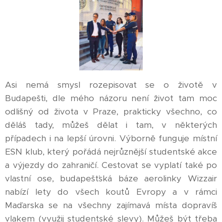
Asi nemá smysl rozepisovat se o životě v
Budapešti, dle mého názoru není život tam moc
odlišný od života v Praze, prakticky všechno, co
děláš tady, můžeš dělat i tam, v některých
případech i na lepší úrovni. Výborně funguje místní
ESN klub, který pořádá nejrůznější studentské akce
a výjezdy do zahraničí. Cestovat se vyplatí také po
vlastní ose, budapešťská báze aerolinky Wizzair
nabízí lety do všech koutů Evropy a v rámci
Maďarska se na všechny zajímavá místa dopravíš
vlakem (využij studentské slevy). Můžeš být třeba