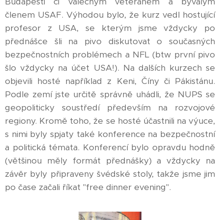
Budapešti či válečným veteránem a bývalým
členem USAF. Výhodou bylo, že kurz vedl hostující
profesor z USA, se kterým jsme vždycky po
přednášce šli na pivo diskutovat o současných
bezpečnostních problémech a NFL (btw první pivo
šlo vždycky na účet USA!). Na dalších kurzech se
objevili hosté například z Keni, Číny či Pákistánu.
Podle zemí jste určitě správně uhádli, že NUPS se
geopoliticky soustředí především na rozvojové
regiony. Kromě toho, že se hosté účastnili na výuce,
s nimi byly spjaty také konference na bezpečnostní
a politická témata. Konferencí bylo opravdu hodně
(většinou měly formát přednášky) a vždycky na
závěr byly připraveny švédské stoly, takže jsme jim
po čase začali říkat "free dinner evening".