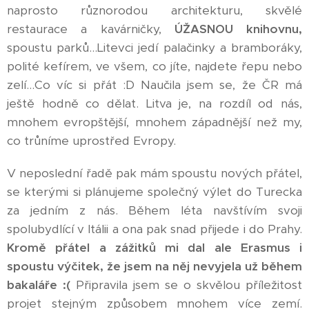
naprosto různorodou architekturu, skvělé
restaurace a kavárničky,
ÚŽASNOU knihovnu,
spoustu parků...Litevci jedí palačinky a bramboráky,
polité kefírem, ve všem, co jíte, najdete řepu nebo
zelí...Co víc si přát :D Naučila jsem se, že ČR má
ještě hodně co dělat. Litva je, na rozdíl od nás,
mnohem evropštější, mnohem západnější než my,
co trůníme uprostřed Evropy.
V neposlední řadě pak mám spoustu nových přátel,
se kterými si plánujeme společný výlet do Turecka
za jedním z nás. Během léta navštívím svoji
spolubydlící v Itálii a ona pak snad přijede i do Prahy.
Kromě přátel a zážitků mi dal ale Erasmus i
spoustu výčitek, že jsem na něj nevyjela už během
bakaláře :(
Připravila jsem se o skvělou příležitost
projet stejným způsobem mnohem více zemí.