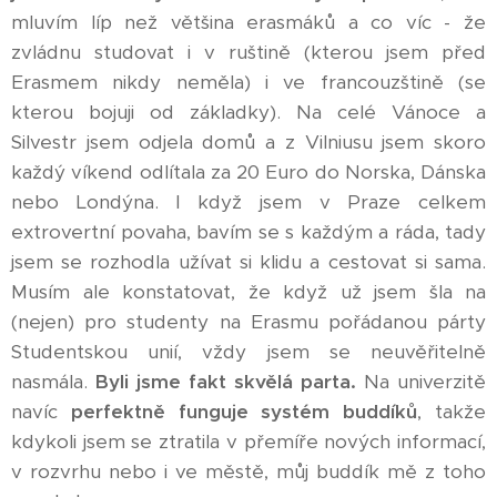
mluvím líp než většina erasmáků a co víc - že
zvládnu studovat i v ruštině (kterou jsem před
Erasmem nikdy neměla) i ve francouzštině (se
kterou bojuji od základky). Na celé Vánoce a
Silvestr jsem odjela domů a z Vilniusu jsem skoro
každý víkend odlítala za 20 Euro do Norska, Dánska
nebo Londýna. I když jsem v Praze celkem
extrovertní povaha, bavím se s každým a ráda, tady
jsem se rozhodla užívat si klidu a cestovat si sama.
Musím ale konstatovat, že když už jsem šla na
(nejen) pro studenty na Erasmu pořádanou párty
Studentskou unií, vždy jsem se neuvěřitelně
nasmála.
Byli jsme fakt skvělá parta.
Na univerzitě
navíc
perfektně funguje systém buddíků
, takže
kdykoli jsem se ztratila v přemíře nových informací,
v rozvrhu nebo i ve městě, můj buddík mě z toho