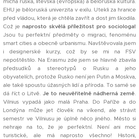
míchá ruská, litevská (evropská) a běloruská kultura.
EHU je běloruská univerzita v exilu. Utekli za hranice
před vládou, která je chtěla zavřít a dost jim škodila.
Což je
naprosto skvělá příležitost pro sociologa!
Jsou tu perfektní předměty o migraci, fenoménu
smart cities a obecně urbanismu. Navštěvovala jsem
i designerské kurzy, což by se mi na FSV
nepoštěstilo. Na Erasmu zde jsem se hlavně zbavila
předsudků a stereotypů o Rusku a jeho
obyvatelích, protože Rusko není jen Putin a Moskva,
ale také spoustu úžasných lidí a příroda. To samé se
dá říct o Litvě.
Je to neuvěřitelně nádherná země
.
Vilnius vypadá jako malá Praha. Do Paříže a do
Londýna může jet člověk na víkend, ale strávit
semestr ve Vilniusu je úplně něco jiného. Město si
nehraje na to, že je perfektní. Není ani moc
turistické, ale má naprosto všechno! Historii,