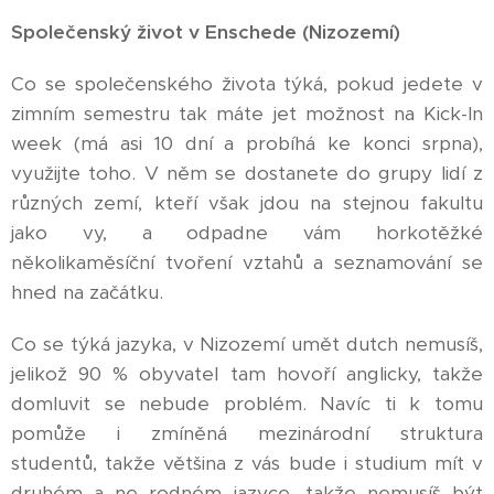
Společenský život v Enschede (Nizozemí)
Co se společenského života týká, pokud jedete v
zimním semestru tak máte jet možnost na Kick-In
week (má asi 10 dní a probíhá ke konci srpna),
využijte toho. V něm se dostanete do grupy lidí z
různých zemí, kteří však jdou na stejnou fakultu
jako vy, a odpadne vám horkotěžké
několikaměsíční tvoření vztahů a seznamování se
hned na začátku.
Co se týká jazyka, v Nizozemí umět dutch nemusíš,
jelikož 90 % obyvatel tam hovoří anglicky, takže
domluvit se nebude problém. Navíc ti k tomu
pomůže i zmíněná mezinárodní struktura
studentů, takže většina z vás bude i studium mít v
druhém a ne rodném jazyce, takže nemusíš být