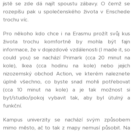
jistě se zde dá najít spoustu zábavy. O čemž se
rozepíšu pak u společenského života v Enschede
trochu víc.
Pro někoho kdo chce i na Erasmu prožít svůj kus
života trochu komfortně by mohla být fajn
informace, že v dojezdové vzdálenosti (I made it, so
could you) se nachází Primark (cca 20 minut na
kole), Ikea (cca hodinu na kole) nebo jejich
nizozemský obchod Action, ve kterém naleznete
úplně všechno, co byste snad mohli potřebovat
(cca 10 minut na kole) a je tak možnost si
byt/studio/pokoj vybavit tak, aby byl útulný a
funkční.
Kampus univerzity se nachází svým způsobem
mimo město, ač to tak z mapy nemusí působit. Na