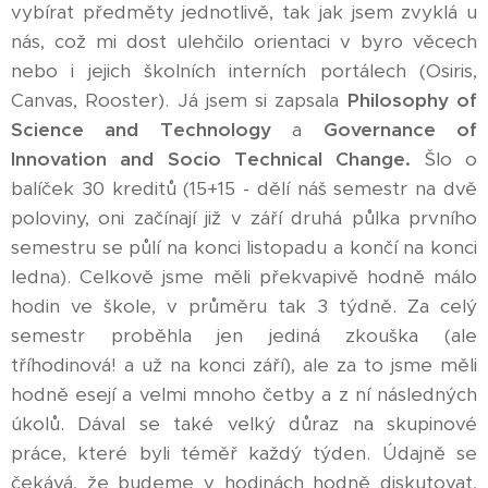
vybírat předměty jednotlivě, tak jak jsem zvyklá u
nás, což mi dost ulehčilo orientaci v byro věcech
nebo i jejich školních interních portálech (Osiris,
Canvas, Rooster). Já jsem si zapsala
Philosophy of
Science and Technology
a
Governance of
Innovation and Socio Technical Change.
Šlo o
balíček 30 kreditů (15+15 - dělí náš semestr na dvě
poloviny, oni začínají již v září druhá půlka prvního
semestru se půlí na konci listopadu a končí na konci
ledna). Celkově jsme měli překvapivě hodně málo
hodin ve škole, v průměru tak 3 týdně. Za celý
semestr proběhla jen jediná zkouška (ale
tříhodinová! a už na konci září), ale za to jsme měli
hodně esejí a velmi mnoho četby a z ní následných
úkolů. Dával se také velký důraz na skupinové
práce, které byli téměř každý týden. Údajně se
čekává, že budeme v hodinách hodně diskutovat,