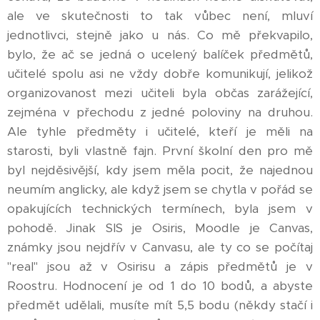
ale ve skutečnosti to tak vůbec není, mluví
jednotlivci, stejně jako u nás. Co mě překvapilo,
bylo, že ač se jedná o ucelený balíček předmětů,
učitelé spolu asi ne vždy dobře komunikují, jelikož
organizovanost mezi učiteli byla občas zarážející,
zejména v přechodu z jedné poloviny na druhou.
Ale tyhle předměty i učitelé, kteří je měli na
starosti, byli vlastně fajn. První školní den pro mě
byl nejděsivější, kdy jsem měla pocit, že najednou
neumím anglicky, ale když jsem se chytla v pořád se
opakujících technických termínech, byla jsem v
pohodě. Jinak SIS je Osiris, Moodle je Canvas,
známky jsou nejdřív v Canvasu, ale ty co se počítaj
"real" jsou až v Osirisu a zápis předmětů je v
Roostru. Hodnocení je od 1 do 10 bodů, a abyste
předmět udělali, musíte mít 5,5 bodu (někdy stačí i