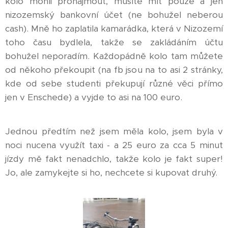
kolo mohli pronajmout, musíte mít pouze a jen
nizozemský bankovní účet (ne bohužel neberou
cash). Mně ho zaplatila kamarádka, která v Nizozemí
toho času bydlela, takže se zakládáním účtu
bohužel neporadím. Každopádně kolo tam můžete
od někoho překoupit (na fb jsou na to asi 2 stránky,
kde od sebe studenti překupují různé věci přímo
jen v Enschede) a vyjde to asi na 100 euro.
Jednou předtím než jsem měla kolo, jsem byla v
noci nucena využít taxi - a 25 euro za cca 5 minut
jízdy mě fakt nenadchlo, takže kolo je fakt super!
Jo, ale zamykejte si ho, nechcete si kupovat druhý.