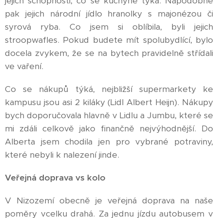
jejich schopnosti, co se kuchyně týká. Nápodobně
pak jejich národní jídlo hranolky s majonézou či
syrová ryba. Co jsem si oblíbila, byli jejich
stroopwafles. Pokud budete mít spolubydlící, bylo
docela zvykem, že se na bytech pravidelně střídali
ve vaření.
Co se nákupů týká, nejbližší supermarkety ke
kampusu jsou asi 2 kiláky (Lidl Albert Heijn). Nákupy
bych doporučovala hlavně v Lidlu a Jumbu, které se
mi zdáli celkově jako finančně nejvýhodnější. Do
Alberta jsem chodila jen pro vybrané potraviny,
které nebyli k nalezení jinde.
Veřejná doprava vs kolo
V Nizozemí obecně je veřejná doprava na naše
poměry vcelku drahá. Za jednu jízdu autobusem v