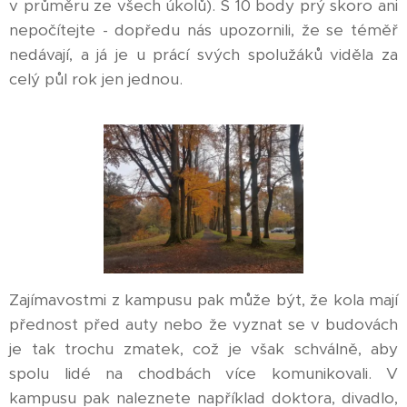
v průměru ze všech úkolů). S 10 body prý skoro ani
nepočítejte - dopředu nás upozornili, že se téměř
nedávají, a já je u prácí svých spolužáků viděla za
celý půl rok jen jednou.
Zajímavostmi z kampusu pak může být, že kola mají
přednost před auty nebo že vyznat se v budovách
je tak trochu zmatek, což je však schválně, aby
spolu lidé na chodbách více komunikovali. V
kampusu pak naleznete například doktora, divadlo,