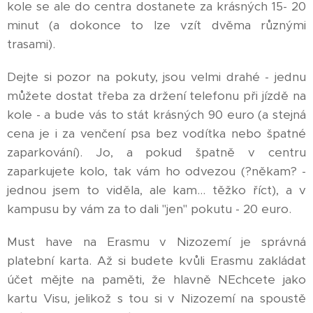
kole se ale do centra dostanete za krásných 15- 20
minut (a dokonce to lze vzít dvěma různými
trasami).
Dejte si pozor na pokuty, jsou velmi drahé - jednu
můžete dostat třeba za držení telefonu při jízdě na
kole - a bude vás to stát krásných 90 euro (a stejná
cena je i za venčení psa bez vodítka nebo špatné
zaparkování). Jo, a pokud špatně v centru
zaparkujete kolo, tak vám ho odvezou (?někam? -
jednou jsem to viděla, ale kam... těžko říct), a v
kampusu by vám za to dali "jen" pokutu - 20 euro.
Must have na Erasmu v Nizozemí je správná
platební karta. Až si budete kvůli Erasmu zakládat
účet mějte na paměti, že hlavně NEchcete jako
kartu Visu, jelikož s tou si v Nizozemí na spoustě