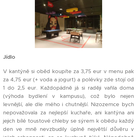
Jídlo
V kantýně si oběd koupíte za 3,75 eur v menu pak
za 4,75 eur (+ voda a jogurt) a polévky zde stojí od
1 do 2,5 eur. Každopádně já si raději vařila doma
(výhoda bydlení v kampusu), což bylo nejen
levnější, ale dle mého i chutnější. Nizozemce bych
nepovažovala za nejlepší kuchaře, ani kantýna ani
jejich bílé toustové chleby se sýrem k obědu každý
den ve mně nevzbudily úplně největší důvěru v