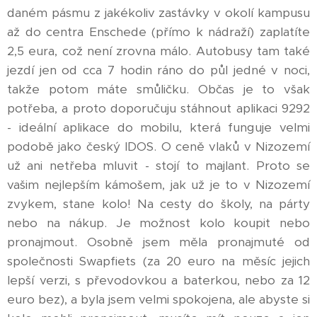
daném pásmu z jakékoliv zastávky v okolí kampusu
až do centra Enschede (přímo k nádraží) zaplatíte
2,5 eura, což není zrovna málo. Autobusy tam také
jezdí jen od cca 7 hodin ráno do půl jedné v noci,
takže potom máte smůličku. Občas je to však
potřeba, a proto doporučuju stáhnout aplikaci 9292
- ideální aplikace do mobilu, která funguje velmi
podobě jako český IDOS. O ceně vlaků v Nizozemí
už ani netřeba mluvit - stojí to majlant. Proto se
vašim nejlepším kámošem, jak už je to v Nizozemí
zvykem, stane kolo! Na cesty do školy, na párty
nebo na nákup. Je možnost kolo koupit nebo
pronajmout. Osobně jsem měla pronajmuté od
společnosti Swapfiets (za 20 euro na měsíc jejich
lepší verzi, s převodovkou a baterkou, nebo za 12
euro bez), a byla jsem velmi spokojena, ale abyste si