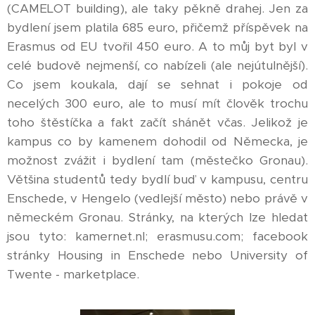
(CAMELOT building), ale taky pěkně drahej. Jen za
bydlení jsem platila 685 euro, přičemž příspěvek na
Erasmus od EU tvořil 450 euro. A to můj byt byl v
celé budově nejmenší, co nabízeli (ale nejútulnější).
Co jsem koukala, dají se sehnat i pokoje od
necelých 300 euro, ale to musí mít člověk trochu
toho štěstíčka a fakt začít shánět včas. Jelikož je
kampus co by kamenem dohodil od Německa, je
možnost zvážit i bydlení tam (městečko Gronau).
Většina studentů tedy bydlí buď v kampusu, centru
Enschede, v Hengelo (vedlejší město) nebo právě v
německém Gronau. Stránky, na kterých lze hledat
jsou tyto: kamernet.nl; erasmusu.com; facebook
stránky Housing in Enschede nebo University of
Twente - marketplace.