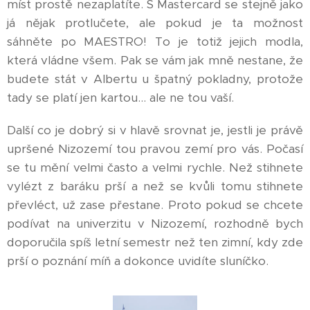
míst prostě nezaplatíte. S Mastercard se stejně jako
já nějak protlučete, ale pokud je ta možnost
sáhněte po MAESTRO! To je totiž jejich modla,
která vládne všem. Pak se vám jak mně nestane, že
budete stát v Albertu u špatný pokladny, protože
tady se platí jen kartou... ale ne tou vaší.
Další co je dobrý si v hlavě srovnat je, jestli je právě
upršené Nizozemí tou pravou zemí pro vás. Počasí
se tu mění velmi často a velmi rychle. Než stihnete
vylézt z baráku prší a než se kvůli tomu stihnete
převléct, už zase přestane. Proto pokud se chcete
podívat na univerzitu v Nizozemí, rozhodně bych
doporučila spíš letní semestr než ten zimní, kdy zde
prší o poznání míň a dokonce uvidíte sluníčko.